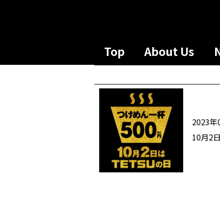
Top
About Us
2023年
10月2