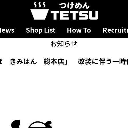
News
Shop List
How To
Recrui
お知らせ
ば きみはん 総本店」 改装に伴う一時