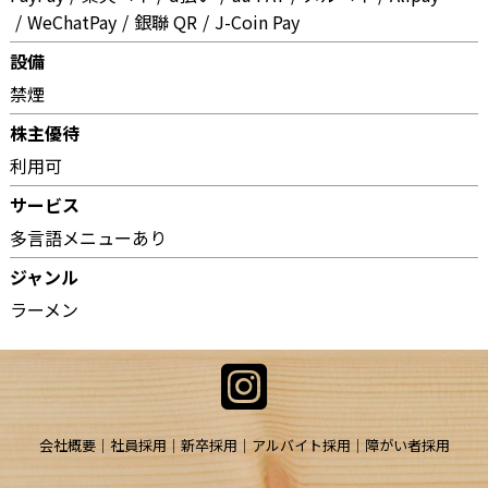
WeChatPay
銀聯 QR
J-Coin Pay
設備
禁煙
株主優待
利用可
サービス
多言語メニューあり
ジャンル
ラーメン
会社概要
社員採用
新卒採用
アルバイト採用
障がい者採用