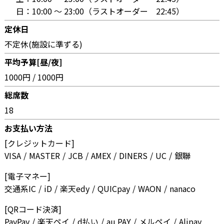
日：
10:00 〜 23:00（ラストオーダー 22:45）
定休日
不定休(施設に準ずる)
平均予算[昼/夜]
1000円 / 1000円
総席数
18
お支払い方法
[クレジットカード]
VISA
MASTER
JCB
AMEX
DINERS
UC
銀聯
[電子マネー]
交通系IC
iD
楽天edy
QUICpay
WAON
nanaco
[QRコード決済]
PayPay
楽天ペイ
d払い
au PAY
メルペイ
Alipay