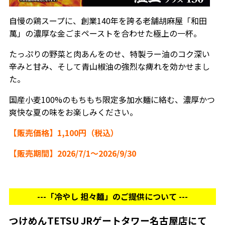
自慢の鶏スープに、創業140年を誇る老舗胡麻屋「和田
萬」の濃厚な金ごまペーストを合わせた極上の一杯。
たっぷりの野菜と肉あんをのせ、特製ラー油のコク深い
辛みと甘み、そして青山椒油の強烈な痺れを効かせまし
た。
国産小麦100%のもちもち限定多加水麺に絡む、濃厚かつ
爽快な夏の味をお楽しみください。
【販売価格】1,100
円（税込）
【販売期間】
2026/7/1～2026/9/30
---「冷やし 担々麺」のご提供について ---
つけめんTETSU JRゲートタワー名古屋店
にて