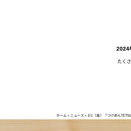
202
たくさ
ホーム
»
ニュース
»
3/1（金）「つけめんTET